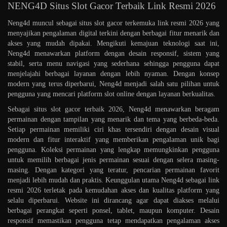
NENG4D Situs Slot Gacor Terbaik Link Resmi 2026
Neng4d muncul sebagai situs slot gacor terkemuka link resmi 2026 yang
menyajikan pengalaman digital terkini dengan berbagai fitur menarik dan
akses yang mudah dipakai. Mengikuti kemajuan teknologi saat ini,
Neng4d menawarkan platform dengan desain responsif, sistem yang
stabil, serta menu navigasi yang sederhana sehingga pengguna dapat
menjelajahi berbagai layanan dengan lebih nyaman. Dengan konsep
modern yang terus diperbarui, Neng4d menjadi salah satu pilihan untuk
pengguna yang mencari platform slot online dengan layanan berkualitas.
Sebagai situs slot gacor terbaik 2026, Neng4d menawarkan beragam
permainan dengan tampilan yang menarik dan tema yang berbeda-beda.
Setiap permainan memiliki ciri khas tersendiri dengan desain visual
modern dan fitur interaktif yang memberikan pengalaman unik bagi
pengguna. Koleksi permainan yang lengkap memungkinkan pengguna
untuk memilih berbagai jenis permainan sesuai dengan selera masing-
masing. Dengan kategori yang teratur, pencarian permainan favorit
menjadi lebih mudah dan praktis. Keunggulan utama Neng4d sebagai link
resmi 2026 terletak pada kemudahan akses dan kualitas platform yang
selalu diperbarui. Website ini dirancang agar dapat diakses melalui
berbagai perangkat seperti ponsel, tablet, maupun komputer. Desain
responsif memastikan pengguna tetap mendapatkan pengalaman akses