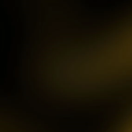
IDR
3,754,000.00
Mahjong ways 3 - Black
Scatter
gac****p
IDR
9,122,000.00
Gates of Olympus™
ma****z
IDR
3,777,210.00
Sweet Bonanza
sa2****4
IDR
4,421,000.00
Gates of Gatot Kaca 1000
pet****17
IDR
8,126,000.00
Spaceman
ya****er
IDR
12,659,100.00
Starlight Princess
bu****2