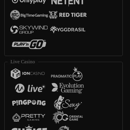
Live Casino