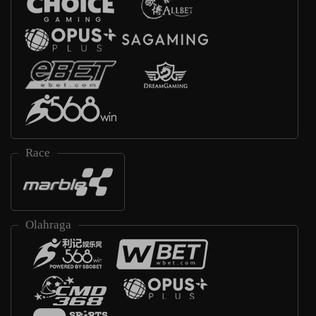
Race
Olahraga