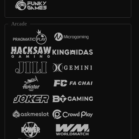
Arcade