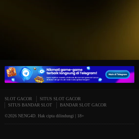
IDR
15,234,000.00
T
Mahjong Wins 3 – Black
P
Scatter
A
SLOT GACOR
SITUS SLOT GACOR
SITUS BANDAR SLOT
BANDAR SLOT GACOR
©2026 NENG4D. Hak cipta dilindungi | 18+