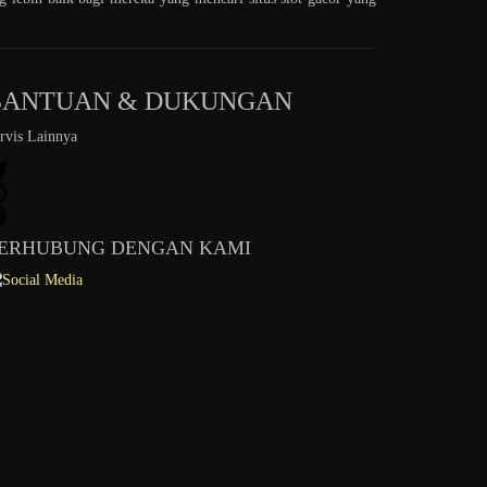
BANTUAN & DUKUNGAN
rvis Lainnya
ERHUBUNG DENGAN KAMI