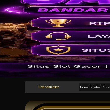
Pemberitahuan
Pemeliharaan Terjadwal: AdvantPlay Min