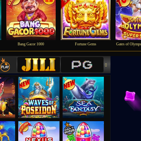
Bang Gacor 1000
Fortune Gems
Gates of Olympu