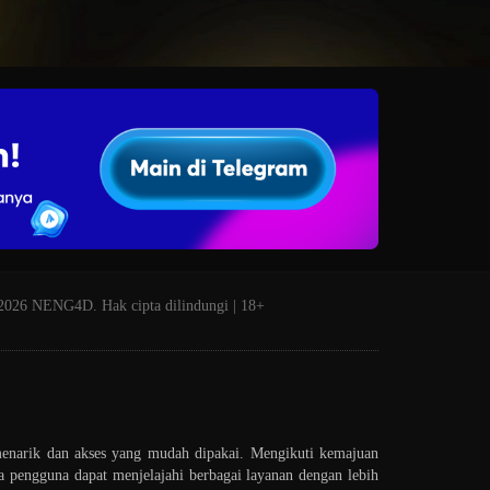
026 NENG4D. Hak cipta dilindungi | 18+
 menarik dan akses yang mudah dipakai. Mengikuti kemajuan
ga pengguna dapat menjelajahi berbagai layanan dengan lebih