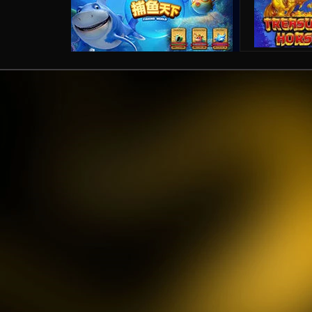
jus****12
IDR
5,231,773.00
Gates of Olympus 1000
gab****7
IDR
3,754,000.00
Mahjong ways 3 - Black
Scatter
gac****p
IDR
9,122,000.00
Gates of Olympus™
ma****z
IDR
3,777,210.00
Sweet Bonanza
sa2****4
IDR
4,421,000.00
Gates of Gatot Kaca 1000
pet****17
IDR
8,126,000.00
Spaceman