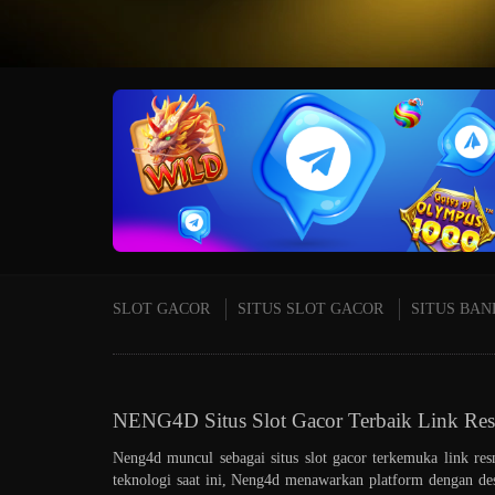
ya****er
IDR
12,659,100.00
Starlight Princess
bu****2
IDR
15,234,000.00
Mahjong Wins 3 – Black
Scatter
SLOT GACOR
SITUS SLOT GACOR
SITUS BAN
NENG4D Situs Slot Gacor Terbaik Link Re
Neng4d muncul sebagai situs slot gacor terkemuka link re
teknologi saat ini, Neng4d menawarkan platform dengan desa