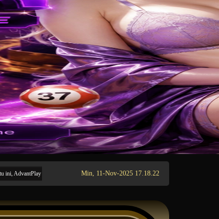
Min, 11-Nov-2025 17.18.22
vantPlay Mini Game permainan tidak akan tersedia. Kami memohon maaf atas ketidaknyamana