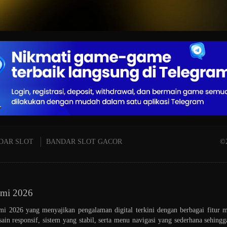
DAR SLOT
BANDAR SLOT GACOR
©2
smi 2026
smi 2026 yang menyajikan pengalaman digital terkini dengan berbagai fitur
in responsif, sistem yang stabil, serta menu navigasi yang sederhana sehing