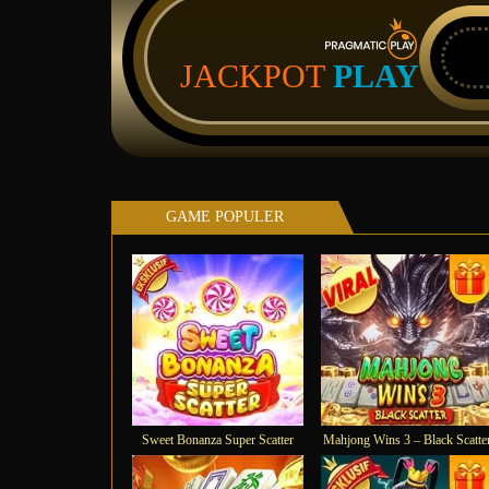
JACKPOT
PLAY
GAME POPULER
Sweet Bonanza Super Scatter
Mahjong Wins 3 – Black Scatte