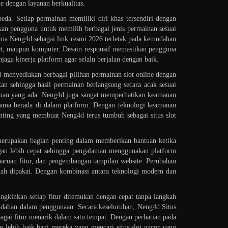
e dengan layanan berkualitas.
da. Setiap permainan memiliki ciri khas tersendiri dengan
an pengguna untuk memilih berbagai jenis permainan sesuai
ama Neng4d sebagai link resmi 2026 terletak pada kemudahan
ablet, maupun komputer. Desain responsif memastikan pengguna
ga kinerja platform agar selalu berjalan dengan baik.
d menyediakan berbagai pilihan permainan slot online dengan
an sehingga hasil permainan berlangsung secara acak sesuai
ainan yang ada. Neng4d juga sangat memperhatikan keamanan
lama berada di dalam platform. Dengan teknologi keamanan
nting yang membuat Neng4d terus tumbuh sebagai situs slot
merupakan bagian penting dalam memberikan bantuan ketika
gan lebih cepat sehingga pengalaman menggunakan platform
mbaruan fitur, dan pengembangan tampilan website. Perubahan
dah dipakai. Dengan kombinasi antara teknologi modern dan
gkinkan setiap fitur ditemukan dengan cepat tanpa langkah
udahan dalam penggunaan. Secara keseluruhan, Neng4d Situs
agai fitur menarik dalam satu tempat. Dengan perhatian pada
lebih baik bagi mereka yang mencari situs slot gacor yang