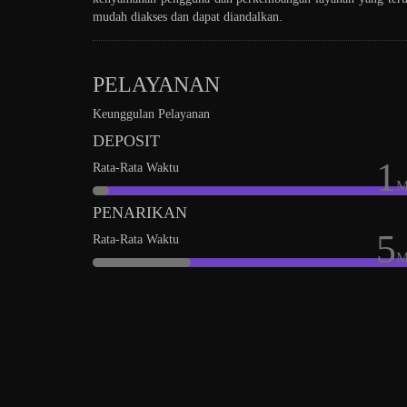
mudah diakses dan dapat diandalkan.
PELAYANAN
Keunggulan Pelayanan
DEPOSIT
1
Rata-Rata Waktu
M
PENARIKAN
5
Rata-Rata Waktu
M