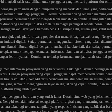
 menjadi salah satu pilihan untuk pengguna yang mencari platform slot onlin
 beragam permainan dengan tampilan yang menarik dan tema yang berbeda-be
n pengalaman unik bagi pengguna. Koleksi permainan yang lengkap memungkink
, pencarian permainan favorit menjadi lebih mudah dan praktis. Keunggulan ut
 ini dirancang agar dapat diakses melalui berbagai perangkat seperti ponsel, t
nggunakan layar yang berbeda-beda. Di samping itu, sistem yang stabil menja
ntuk merujuk pada platform yang populer dan menarik bagi banyak orang. Neng4
n industri digital. Setiap permainan menggunakan sistem yang telah ditentuk
menikmati hiburan digital dengan memahami karakteristik dari setiap perm
erapkan untuk menjaga keamanan informasi akun dan aktivitas pengguna se
dengan lebih nyaman. Komitmen terhadap keamanan menjadi salah satu hal pe
ga mengutamakan pelayanan yang berkualitas. Dukungan layanan pelanggan 
knis. Dengan pelayanan yang cepat, pengguna dapat memperoleh solusi den
rbaik link resmi 2026, Neng4d terus berinovasi melalui peningkatan sistem, pe
na yang semakin menginginkan layanan digital yang cepat, praktis, dan mu
platform yang lebih nyaman.
bagi pengguna baru dan yang sudah lama. Desain situs web yang jelas memun
at Neng4d semakin terkenal sebagai platform digital yang mementingkan kem
tara teknologi terbaru, tampilan yang responsif, sistem yang stabil, dan berb
menerus, Neng4d berusaha keras untuk memberikan pengalaman digital yang 