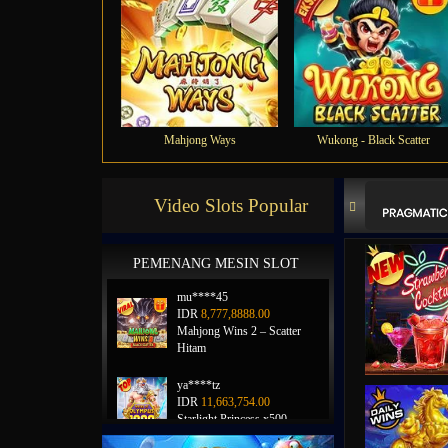
Mahjong Ways
Wukong - Black Scatter
Video Slots Popular
PEMENANG MESIN SLOT
mu****45
IDR
8,777,8888.00
Mahjong Wins 2 – Scatter
Hitam
ya****tz
IDR
11,663,754.00
Starlight Princess x500