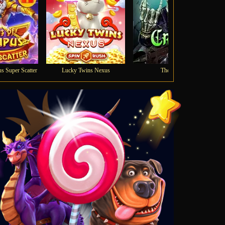
s Super Scatter
Lucky Twins Nexus
The Crypt